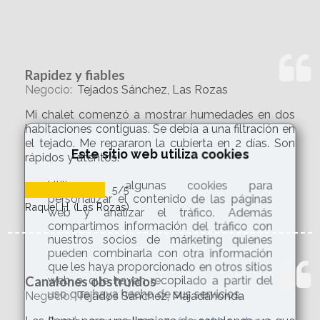
n
Rapidez y fiables
Negocio:
Tejados Sánchez, Las Rozas
Mi chalet comenzó a mostrar humedades en dos
habitaciones contiguas. Se debía a una filtración en
el tejado. Me repararon la cubierta en 2 días. Son
Este sitio web utiliza cookies
rápidos y atentos.
Utilizamos algunas cookies para
5
/5
personalizar el contenido de las páginas
Raquel H.
(
Las Rozas
)
web y analizar el tráfico. Además
compartimos información del tráfico con
nuestros socios de márketing quienes
pueden combinarla con otra información
n
que les haya proporcionado en otros sitios
Canalones obstruidos
web o que hayan recopilado a partir del
uso que haya hecho de sus servicios.
Negocio:
Tejados Sánchez, Majadahonda